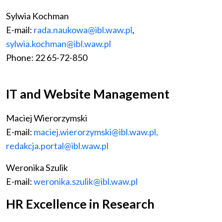
Sylwia Kochman
E-mail:
rada.naukowa@ibl.waw.pl
,
sylwia.kochman@ibl.waw.pl
Phone: 22 65-72-850
IT and Website Management
Maciej Wierorzymski
E-mail:
maciej.wierorzymski@ibl.waw.pl,
redakcja.portal@ibl.waw.pl
Weronika Szulik
E-mail:
weronika.szulik@ibl.waw.pl
HR Excellence in Research