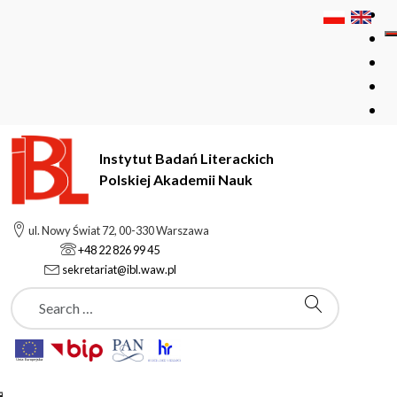
Instytut Badań Literackich
Polskiej Akademii Nauk
Instytut Badań Literackich Polskiej Akademii Nauk
Contact
ul. Nowy Świat 72, 00-330 Warszawa
+48 22 826 99 45
sekretariat@ibl.waw.pl
Contact
Szukaj
The Institute of Literary Research of