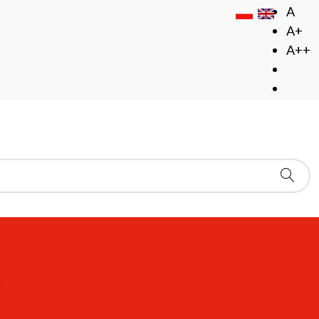
A
A+
A++
Pokaż #