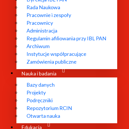
Rada Naukowa
Pracownie i zespoły
Pracownicy
Administracja
Regulamin afiliowania przy IBL PAN
Archiwum
Instytucje współpracujące
Zamówienia publiczne
Nauka i badania
Studia podyplomowe
Bazy danych
Poznaj naszą ofertę studiów podyplomowych.
Projekty
Podręczniki
Zobacz więcej
Repozytorium RCIN
Otwarta nauka
Edukacja