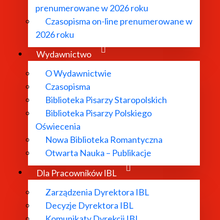
prenumerowane w 2026 roku
Czasopisma on-line prenumerowane w
2026 roku
Wydawnictwo
O Wydawnictwie
Czasopisma
Biblioteka Pisarzy Staropolskich
Biblioteka Pisarzy Polskiego
Oświecenia
Nowa Biblioteka Romantyczna
TAKT:
DODATKOWE 
Otwarta Nauka – Publikacje
. Nowy Świat 72, 00-330 Warszawa
Polityka pryw
Dla Pracowników IBL
22) 826-99-45
Mapa strony
Zarządzenia Dyrektora IBL
22) 6572-895
Deklaracja dos
Decyzje Dyrektora IBL
ekretariat@ibl.waw.pl
Deklaracja do
Komunikaty Dyrekcji IBL
s elektronicznej skrzynki podawczej:
wydawnictwo.i