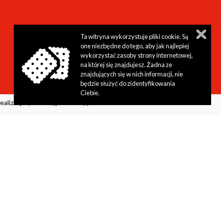
stępności
aw.pl
Ta witryna wykorzystuje pliki cookie. Są
one niezbędne do tego, aby jak najlepiej
wykorzystać zasoby strony internetowej,
na której się znajdujesz. Żadna ze
znajdujących się w nich informacji, nie
będzie służyć do zidentyfikowania
Ciebie.
ealizacja:
perfekcyjneStrony.pl