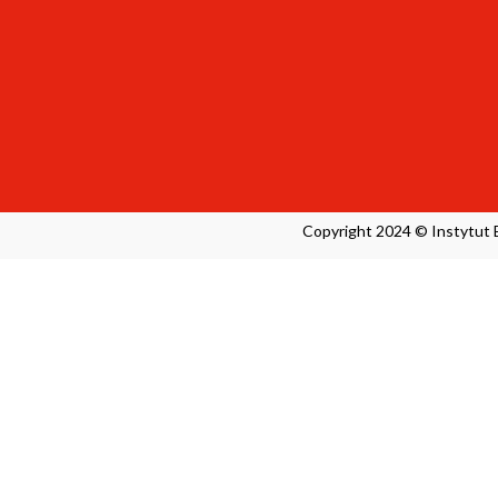
/IBL
adre
CFU
Copyright 2024 © Instytut B