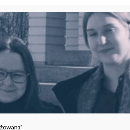
ażowana"