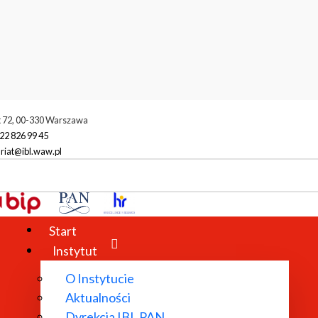
t 72, 00-330 Warszawa
22 826 99 45
riat@ibl.waw.pl
Start
Instytut
O Instytucie
Aktualności
Dyrekcja IBL PAN