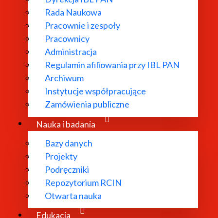
Rada Naukowa
Pracownie i zespoły
Pracownicy
ł powołany w
Administracja
Regulamin afiliowania przy IBL PAN
dań
Archiwum
 literatury
Instytucje współpracujące
bliograficzne i
Zamówienia publiczne
 edytorskie.
Nauka i badania
Bazy danych
Projekty
Podręczniki
Repozytorium RCIN
Otwarta nauka
Edukacja