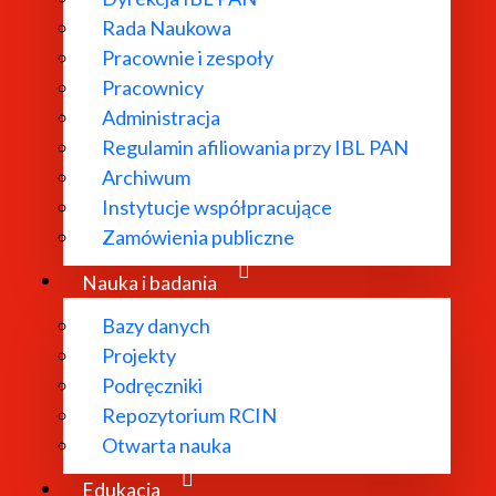
Rada Naukowa
Pracownie i zespoły
Pracownicy
ł powołany w
Administracja
Regulamin afiliowania przy IBL PAN
dań
Archiwum
 literatury
Instytucje współpracujące
bliograficzne i
Zamówienia publiczne
 edytorskie.
Nauka i badania
Bazy danych
Projekty
Podręczniki
Repozytorium RCIN
Otwarta nauka
Edukacja