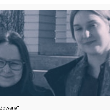
ażowana"