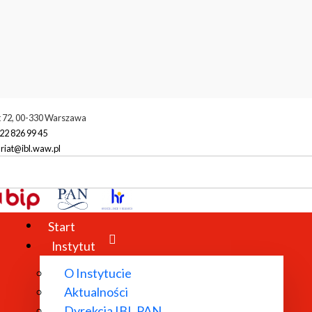
t 72, 00-330 Warszawa
22 826 99 45
riat@ibl.waw.pl
Start
Instytut
O Instytucie
Aktualności
Dyrekcja IBL PAN