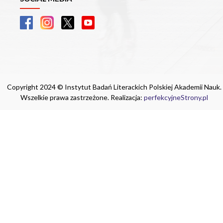
Copyright 2024 © Instytut Badań Literackich Polskiej Akademii Nauk.
Wszelkie prawa zastrzeżone. Realizacja:
perfekcyjneStrony.pl
Ta witryna wykorzystuje pliki cookie. Są
one niezbędne do tego, aby jak najlepiej
wykorzystać zasoby strony internetowej,
na której się znajdujesz. Żadna ze
znajdujących się w nich informacji, nie
będzie służyć do zidentyfikowania
Ciebie.