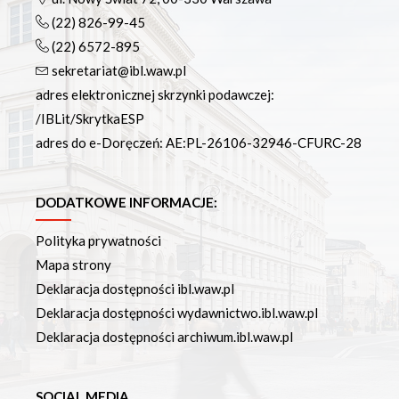
(22) 826-99-45
(22) 6572-895
sekretariat@ibl.waw.pl
adres elektronicznej skrzynki podawczej:
/IBLit/SkrytkaESP
adres do e-Doręczeń: AE:PL-26106-32946-CFURC-28
DODATKOWE INFORMACJE:
Polityka prywatności
Mapa strony
Deklaracja dostępności ibl.waw.pl
Deklaracja dostępności wydawnictwo.ibl.waw.pl
Deklaracja dostępności archiwum.ibl.waw.pl
SOCIAL MEDIA