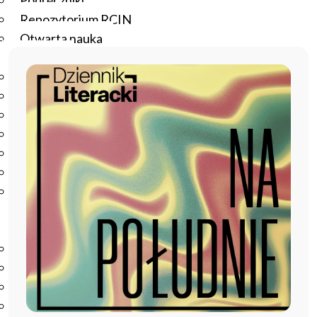
Podręczniki
Repozytorium RCIN
Otwarta nauka
Edukacja
Studia podyplomowe
Kursy
Szkolenia
Szkoła Doktorska Anthropos
Erasmus
Olimpiada Literatury i Języka Polskiego
Olimpiada Literatury i Języka Polskiego dla Szkół
Podstawowych
Biblioteka
O bibliotece
Godziny otwarcia
Katalog
Nowości