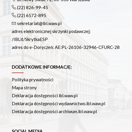
(22) 826-99-45
(22) 6572-895
sekretariat@ibl.waw.pl
adres elektronicznej skrzynki podawczej:
/IBLit/SkrytkaESP
adres do e-Doręczeń: AE:PL-26106-32946-CFURC-28
DODATKOWE INFORMACJE:
Polityka prywatności
Mapa strony
Deklaracja dostępności ibl.waw.pl
Deklaracja dostępności wydawnictwo.ibl.waw.pl
Deklaracja dostępności archiwum.ibl.waw.pl
SOCIAL MEDIA