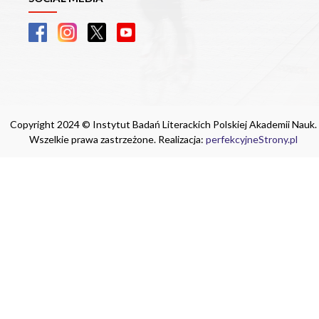
Copyright 2024 © Instytut Badań Literackich Polskiej Akademii Nauk.
Wszelkie prawa zastrzeżone. Realizacja:
perfekcyjneStrony.pl
Ta witryna wykorzystuje pliki cookie. Są
one niezbędne do tego, aby jak najlepiej
wykorzystać zasoby strony internetowej,
na której się znajdujesz. Żadna ze
znajdujących się w nich informacji, nie
będzie służyć do zidentyfikowania
Ciebie.