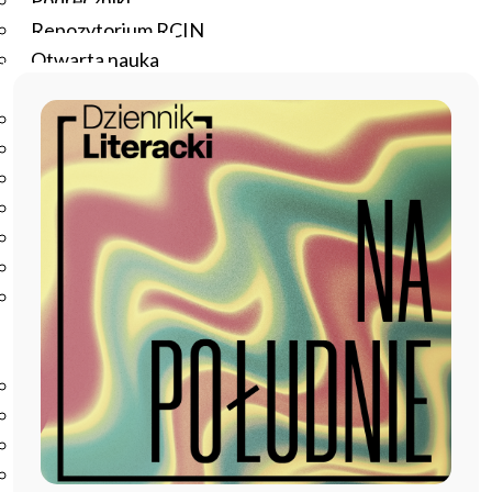
Podręczniki
Repozytorium RCIN
Otwarta nauka
Edukacja
Studia podyplomowe
Kursy
Szkolenia
Szkoła Doktorska Anthropos
Erasmus
Olimpiada Literatury i Języka Polskiego
Olimpiada Literatury i Języka Polskiego dla Szkół
Podstawowych
Biblioteka
O bibliotece
Godziny otwarcia
Katalog
Nowości