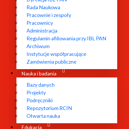
Rada Naukowa
Pracownie i zespoły
Pracownicy
ł powołany w
Administracja
Regulamin afiliowania przy IBL PAN
dań
Archiwum
 literatury
Instytucje współpracujące
bliograficzne i
Zamówienia publiczne
 edytorskie.
Nauka i badania
Bazy danych
Projekty
Podręczniki
Repozytorium RCIN
Otwarta nauka
Edukacja