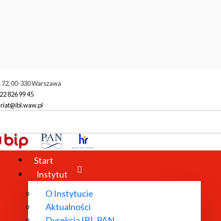
t 72, 00-330 Warszawa
22 826 99 45
riat@ibl.waw.pl
Start
Instytut
O Instytucie
Aktualności
Dyrekcja IBL PAN