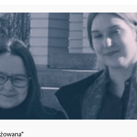
ażowana"