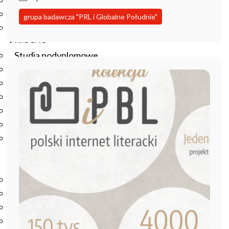
Podręczniki
Repozytorium RCIN
grupa badawcza "PRL i Globalne Południe"
Otwarta nauka
Edukacja
Studia podyplomowe
Kursy
Szkolenia
Szkoła Doktorska Anthropos
Erasmus
Olimpiada Literatury i Języka Polskiego
Olimpiada Literatury i Języka Polskiego dla Szkół
Podstawowych
Biblioteka
O bibliotece
Godziny otwarcia
Katalog
Nowości