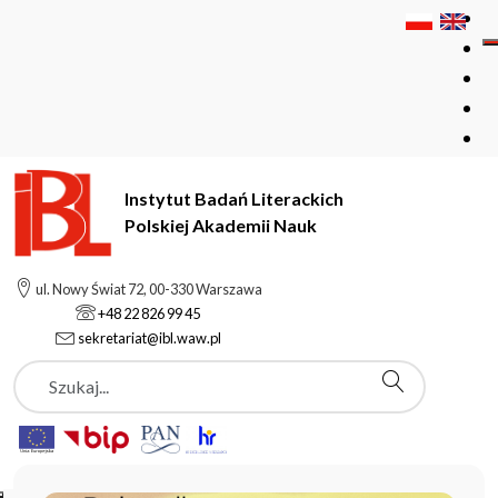
Instytut Badań Literackich
Polskiej Akademii Nauk
Instytut Badań Literackich Polskiej Akademii Nauk
ul. Nowy Świat 72, 00-330 Warszawa
+48 22 826 99 45
sekretariat@ibl.waw.pl
Aktualności
Szukaj