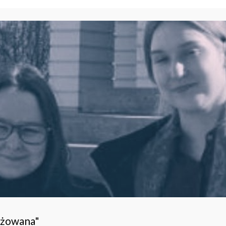
ażowana"