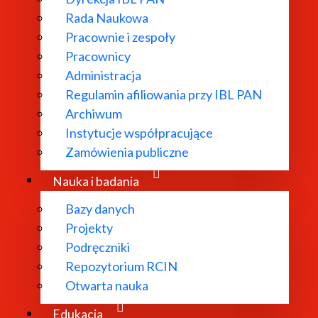
Rada Naukowa
Pracownie i zespoły
Pracownicy
ł powołany w
Administracja
Regulamin afiliowania przy IBL PAN
dań
Archiwum
 literatury
Instytucje współpracujące
bliograficzne i
Zamówienia publiczne
 edytorskie.
Nauka i badania
Bazy danych
Projekty
Podręczniki
Repozytorium RCIN
Otwarta nauka
Edukacja