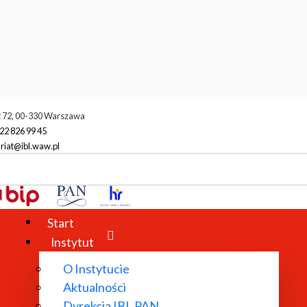
t 72, 00-330 Warszawa
22 826 99 45
riat@ibl.waw.pl
Start
Instytut
O Instytucie
Aktualności
Dyrekcja IBL PAN