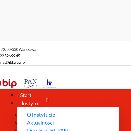
t 72, 00-330 Warszawa
22 826 99 45
riat@ibl.waw.pl
Start
Instytut
O Instytucie
Aktualności
Dyrekcja IBL PAN