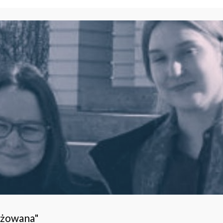
ażowana"