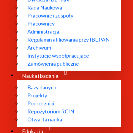
Rada Naukowa
Pracownie i zespoły
Pracownicy
ł powołany w
Administracja
Regulamin afiliowania przy IBL PAN
dań
Archiwum
 literatury
Instytucje współpracujące
bliograficzne i
Zamówienia publiczne
 edytorskie.
Nauka i badania
Bazy danych
Projekty
Podręczniki
Repozytorium RCIN
Otwarta nauka
Edukacja