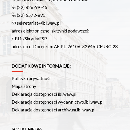
(22) 826-99-45
(22) 6572-895
sekretariat@ibl.waw.pl
adres elektronicznej skrzynki podawczej:
/IBLit/SkrytkaESP
adres do e-Doręczeń: AE:PL-26106-32946-CFURC-28
DODATKOWE INFORMACJE:
Polityka prywatności
Mapa strony
Deklaracja dostępności ibl.waw.pl
Deklaracja dostępności wydawnictwo.ibl.waw.pl
Deklaracja dostępności archiwum.ibl.waw.pl
SOCIAL MEDIA