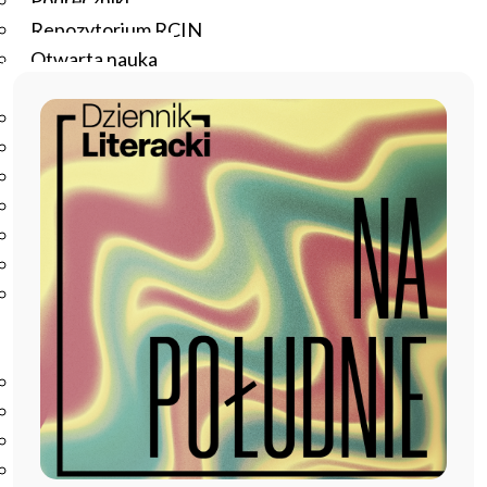
Podręczniki
Repozytorium RCIN
Otwarta nauka
Edukacja
Studia podyplomowe
Kursy
Szkolenia
Szkoła Doktorska Anthropos
Erasmus
Olimpiada Literatury i Języka Polskiego
Olimpiada Literatury i Języka Polskiego dla Szkół
Podstawowych
Biblioteka
O bibliotece
Godziny otwarcia
Katalog
Nowości