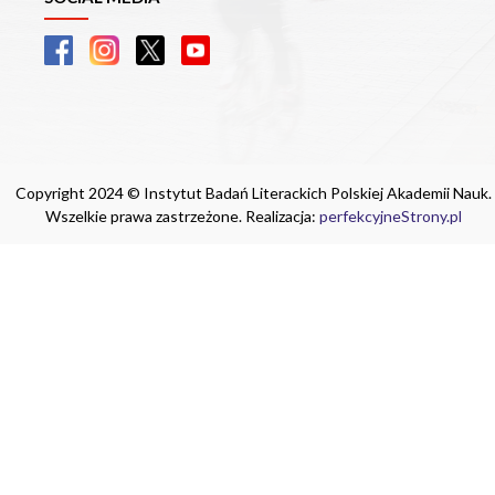
Copyright 2024 © Instytut Badań Literackich Polskiej Akademii Nauk.
Wszelkie prawa zastrzeżone. Realizacja:
perfekcyjneStrony.pl
Ta witryna wykorzystuje pliki cookie. Są
one niezbędne do tego, aby jak najlepiej
wykorzystać zasoby strony internetowej,
na której się znajdujesz. Żadna ze
znajdujących się w nich informacji, nie
będzie służyć do zidentyfikowania
Ciebie.