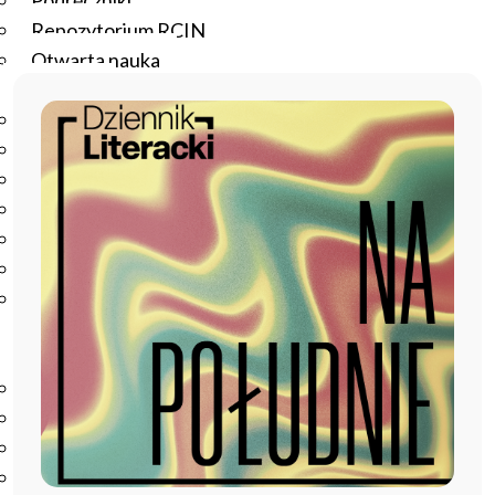
Podręczniki
Repozytorium RCIN
Otwarta nauka
Edukacja
Studia podyplomowe
Kursy
Szkolenia
Szkoła Doktorska Anthropos
Erasmus
Olimpiada Literatury i Języka Polskiego
Olimpiada Literatury i Języka Polskiego dla Szkół
Podstawowych
Biblioteka
O bibliotece
Godziny otwarcia
Katalog
Nowości