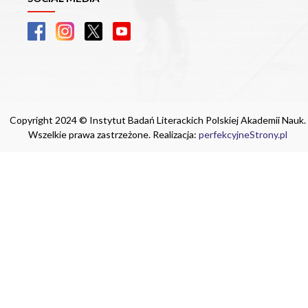
Copyright 2024 © Instytut Badań Literackich Polskiej Akademii Nauk.
Wszelkie prawa zastrzeżone. Realizacja:
perfekcyjneStrony.pl
Ta witryna wykorzystuje pliki cookie. Są
one niezbędne do tego, aby jak najlepiej
wykorzystać zasoby strony internetowej,
na której się znajdujesz. Żadna ze
znajdujących się w nich informacji, nie
będzie służyć do zidentyfikowania
Ciebie.