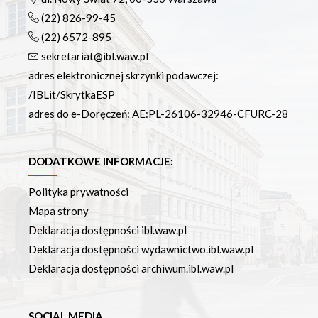
(22) 826-99-45
(22) 6572-895
sekretariat@ibl.waw.pl
adres elektronicznej skrzynki podawczej:
/IBLit/SkrytkaESP
adres do e-Doręczeń: AE:PL-26106-32946-CFURC-28
DODATKOWE INFORMACJE:
Polityka prywatności
Mapa strony
Deklaracja dostępności ibl.waw.pl
Deklaracja dostępności wydawnictwo.ibl.waw.pl
Deklaracja dostępności archiwum.ibl.waw.pl
SOCIAL MEDIA