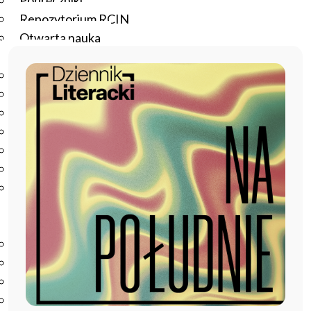
Podręczniki
Repozytorium RCIN
Otwarta nauka
Edukacja
Studia podyplomowe
Kursy
Szkolenia
Szkoła Doktorska Anthropos
Erasmus
Olimpiada Literatury i Języka Polskiego
Olimpiada Literatury i Języka Polskiego dla Szkół
Podstawowych
Biblioteka
O bibliotece
Godziny otwarcia
Katalog
Nowości