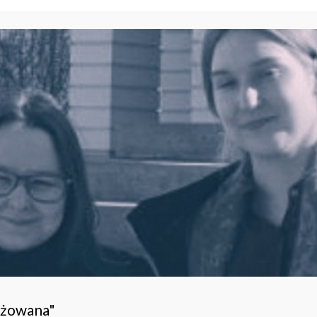
ażowana"