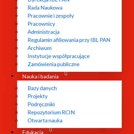
Rada Naukowa
Pracownie i zespoły
Pracownicy
ł powołany w
Administracja
Regulamin afiliowania przy IBL PAN
dań
Archiwum
 literatury
Instytucje współpracujące
bliograficzne i
Zamówienia publiczne
 edytorskie.
Nauka i badania
Bazy danych
Projekty
Podręczniki
Repozytorium RCIN
Otwarta nauka
Edukacja