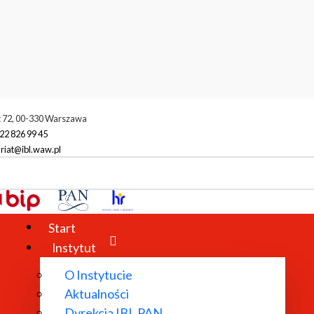
t 72, 00-330 Warszawa
22 826 99 45
riat@ibl.waw.pl
Start
Instytut
O Instytucie
Aktualności
Dyrekcja IBL PAN