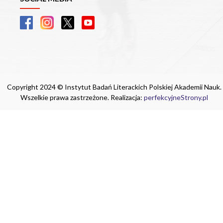
Copyright 2024 © Instytut Badań Literackich Polskiej Akademii Nauk.
Wszelkie prawa zastrzeżone. Realizacja:
perfekcyjneStrony.pl
Ta witryna wykorzystuje pliki cookie. Są
one niezbędne do tego, aby jak najlepiej
wykorzystać zasoby strony internetowej,
na której się znajdujesz. Żadna ze
znajdujących się w nich informacji, nie
będzie służyć do zidentyfikowania
Ciebie.