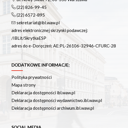
(22) 826-99-45
(22) 6572-895
sekretariat@ibl.waw.pl
adres elektronicznej skrzynki podawczej:
/IBLit/SkrytkaESP
adres do e-Doręczeń: AE:PL-26106-32946-CFURC-28
DODATKOWE INFORMACJE:
Polityka prywatności
Mapa strony
Deklaracja dostępności ibl.waw.pl
Deklaracja dostępności wydawnictwo.ibl.waw.pl
Deklaracja dostępności archiwum.ibl.waw.pl
SOCIAL MEDIA