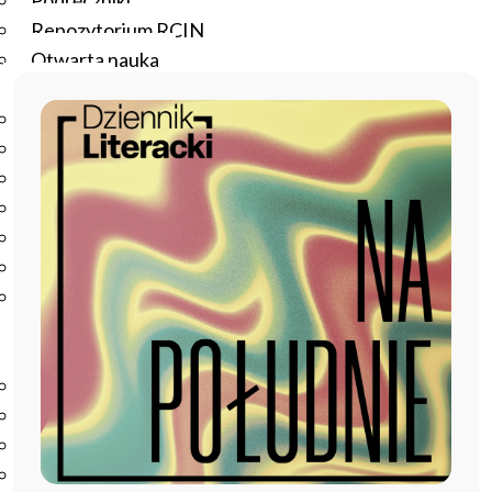
Podręczniki
Repozytorium RCIN
Otwarta nauka
Edukacja
Studia podyplomowe
Kursy
Szkolenia
Szkoła Doktorska Anthropos
Erasmus
Olimpiada Literatury i Języka Polskiego
Olimpiada Literatury i Języka Polskiego dla Szkół
Podstawowych
Biblioteka
O bibliotece
Godziny otwarcia
Katalog
Nowości