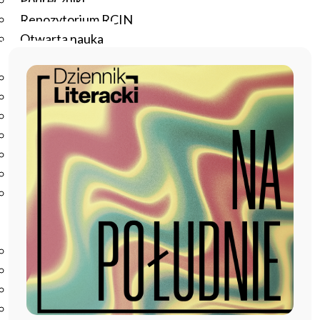
Podręczniki
Repozytorium RCIN
Otwarta nauka
Edukacja
Studia podyplomowe
Kursy
Szkolenia
Szkoła Doktorska Anthropos
Erasmus
Olimpiada Literatury i Języka Polskiego
Olimpiada Literatury i Języka Polskiego dla Szkół
Podstawowych
Biblioteka
O bibliotece
Godziny otwarcia
Katalog
Nowości