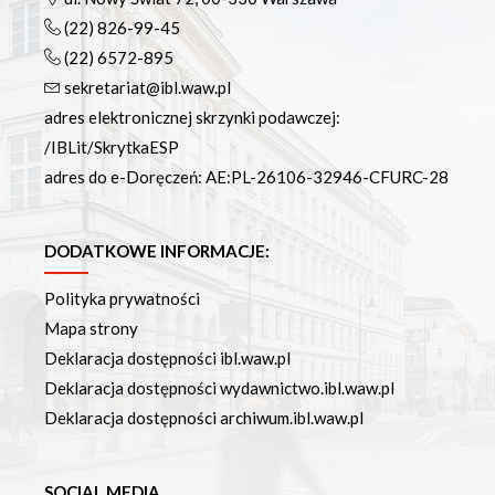
(22) 826-99-45
(22) 6572-895
sekretariat@ibl.waw.pl
adres elektronicznej skrzynki podawczej:
/IBLit/SkrytkaESP
adres do e-Doręczeń: AE:PL-26106-32946-CFURC-28
DODATKOWE INFORMACJE:
Polityka prywatności
Mapa strony
Deklaracja dostępności ibl.waw.pl
Deklaracja dostępności wydawnictwo.ibl.waw.pl
Deklaracja dostępności archiwum.ibl.waw.pl
SOCIAL MEDIA