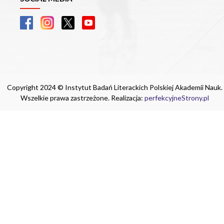
Copyright 2024 © Instytut Badań Literackich Polskiej Akademii Nauk.
Wszelkie prawa zastrzeżone. Realizacja:
perfekcyjneStrony.pl
Ta witryna wykorzystuje pliki cookie. Są
one niezbędne do tego, aby jak najlepiej
wykorzystać zasoby strony internetowej,
na której się znajdujesz. Żadna ze
znajdujących się w nich informacji, nie
będzie służyć do zidentyfikowania
Ciebie.