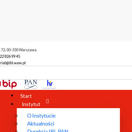
t 72, 00-330 Warszawa
22 826 99 45
riat@ibl.waw.pl
Start
Instytut
O Instytucie
Aktualności
Dyrekcja IBL PAN