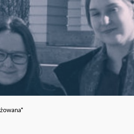
ażowana"