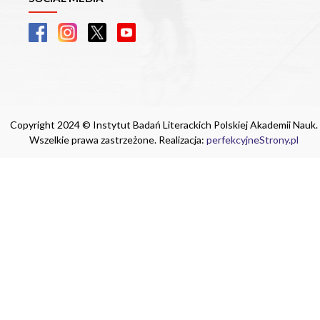
Copyright 2024 © Instytut Badań Literackich Polskiej Akademii Nauk.
Wszelkie prawa zastrzeżone. Realizacja:
perfekcyjneStrony.pl
Ta witryna wykorzystuje pliki cookie. Są
one niezbędne do tego, aby jak najlepiej
wykorzystać zasoby strony internetowej,
na której się znajdujesz. Żadna ze
znajdujących się w nich informacji, nie
będzie służyć do zidentyfikowania
Ciebie.