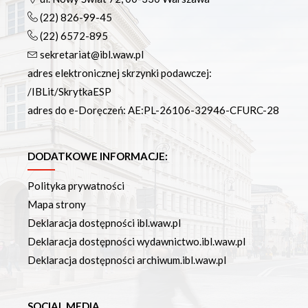
(22) 826-99-45
(22) 6572-895
sekretariat@ibl.waw.pl
adres elektronicznej skrzynki podawczej:
/IBLit/SkrytkaESP
adres do e-Doręczeń: AE:PL-26106-32946-CFURC-28
DODATKOWE INFORMACJE:
Polityka prywatności
Mapa strony
Deklaracja dostępności ibl.waw.pl
Deklaracja dostępności wydawnictwo.ibl.waw.pl
Deklaracja dostępności archiwum.ibl.waw.pl
SOCIAL MEDIA