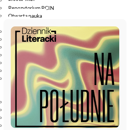
Podręczniki
Repozytorium RCIN
Otwarta nauka
Edukacja
Studia podyplomowe
Kursy
Szkolenia
Szkoła Doktorska Anthropos
Erasmus
Olimpiada Literatury i Języka Polskiego
Olimpiada Literatury i Języka Polskiego dla Szkół
Podstawowych
Biblioteka
O bibliotece
Godziny otwarcia
Katalog
Nowości