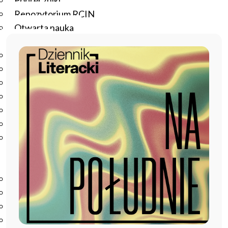
Podręczniki
Repozytorium RCIN
Otwarta nauka
Edukacja
Studia podyplomowe
Kursy
Szkolenia
Szkoła Doktorska Anthropos
Erasmus
Olimpiada Literatury i Języka Polskiego
Olimpiada Literatury i Języka Polskiego dla Szkół
Podstawowych
Biblioteka
O bibliotece
Godziny otwarcia
Katalog
Nowości