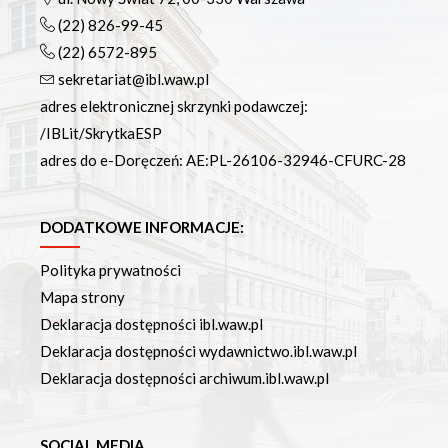
(22) 826-99-45
(22) 6572-895
sekretariat@ibl.waw.pl
adres elektronicznej skrzynki podawczej:
/IBLit/SkrytkaESP
adres do e-Doręczeń: AE:PL-26106-32946-CFURC-28
DODATKOWE INFORMACJE:
Polityka prywatności
Mapa strony
Deklaracja dostępności ibl.waw.pl
Deklaracja dostępności wydawnictwo.ibl.waw.pl
Deklaracja dostępności archiwum.ibl.waw.pl
SOCIAL MEDIA