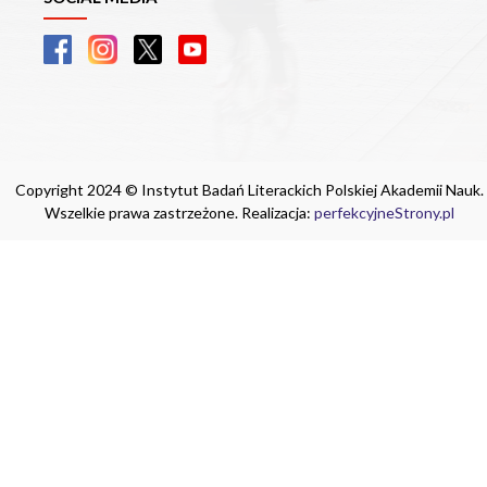
Copyright 2024 © Instytut Badań Literackich Polskiej Akademii Nauk.
Wszelkie prawa zastrzeżone. Realizacja:
perfekcyjneStrony.pl
Ta witryna wykorzystuje pliki cookie. Są
one niezbędne do tego, aby jak najlepiej
wykorzystać zasoby strony internetowej,
na której się znajdujesz. Żadna ze
znajdujących się w nich informacji, nie
będzie służyć do zidentyfikowania
Ciebie.