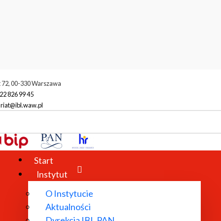
t 72, 00-330 Warszawa
22 826 99 45
riat@ibl.waw.pl
Start
Instytut
O Instytucie
Aktualności
Dyrekcja IBL PAN