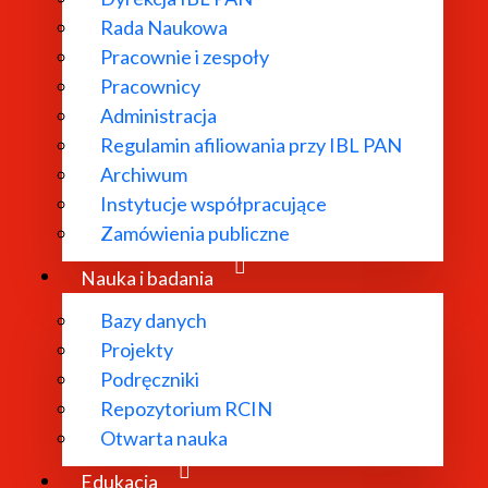
Rada Naukowa
Pracownie i zespoły
Pracownicy
ł powołany w
Administracja
Regulamin afiliowania przy IBL PAN
dań
Archiwum
 literatury
Instytucje współpracujące
bliograficzne i
Zamówienia publiczne
 edytorskie.
Nauka i badania
Bazy danych
Projekty
Podręczniki
Repozytorium RCIN
Otwarta nauka
Edukacja