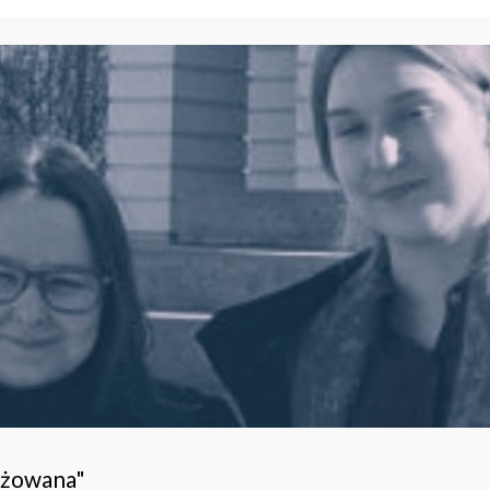
ażowana"