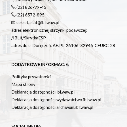
(22) 826-99-45
(22) 6572-895
sekretariat@ibl.waw.pl
adres elektronicznej skrzynki podawczej:
/IBLit/SkrytkaESP
adres do e-Doręczeń: AE:PL-26106-32946-CFURC-28
DODATKOWE INFORMACJE:
Polityka prywatności
Mapa strony
Deklaracja dostępności ibl.waw.pl
Deklaracja dostępności wydawnictwo.ibl.waw.pl
Deklaracja dostępności archiwum.ibl.waw.pl
SOCIAL MEDIA