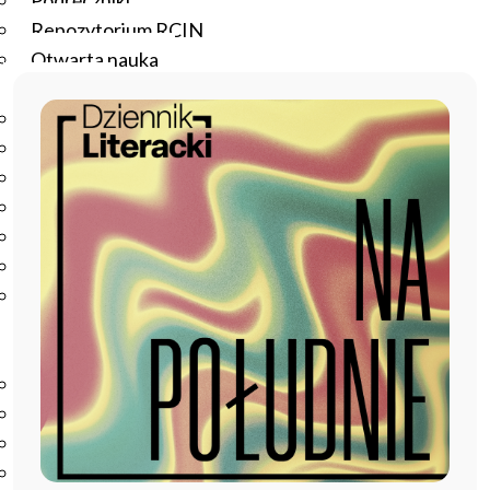
Podręczniki
Repozytorium RCIN
Otwarta nauka
Edukacja
Studia podyplomowe
Kursy
Szkolenia
Szkoła Doktorska Anthropos
Erasmus
Olimpiada Literatury i Języka Polskiego
Olimpiada Literatury i Języka Polskiego dla Szkół
Podstawowych
Biblioteka
O bibliotece
Godziny otwarcia
Katalog
Nowości