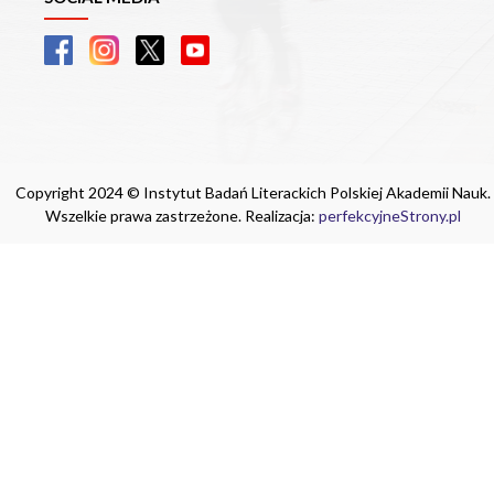
Copyright 2024 © Instytut Badań Literackich Polskiej Akademii Nauk.
Wszelkie prawa zastrzeżone. Realizacja:
perfekcyjneStrony.pl
Ta witryna wykorzystuje pliki cookie. Są
one niezbędne do tego, aby jak najlepiej
wykorzystać zasoby strony internetowej,
na której się znajdujesz. Żadna ze
znajdujących się w nich informacji, nie
będzie służyć do zidentyfikowania
Ciebie.