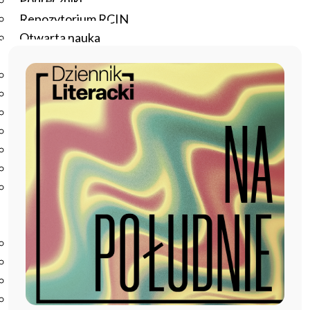
Podręczniki
Repozytorium RCIN
Otwarta nauka
Edukacja
Studia podyplomowe
Kursy
Szkolenia
Szkoła Doktorska Anthropos
Erasmus
Olimpiada Literatury i Języka Polskiego
Olimpiada Literatury i Języka Polskiego dla Szkół
Podstawowych
Biblioteka
O bibliotece
Godziny otwarcia
Katalog
Nowości