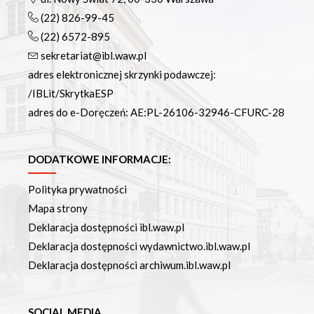
(22) 826-99-45
(22) 6572-895
sekretariat@ibl.waw.pl
adres elektronicznej skrzynki podawczej:
/IBLit/SkrytkaESP
adres do e-Doręczeń: AE:PL-26106-32946-CFURC-28
DODATKOWE INFORMACJE:
Polityka prywatności
Mapa strony
Deklaracja dostępności ibl.waw.pl
Deklaracja dostępności wydawnictwo.ibl.waw.pl
Deklaracja dostępności archiwum.ibl.waw.pl
SOCIAL MEDIA