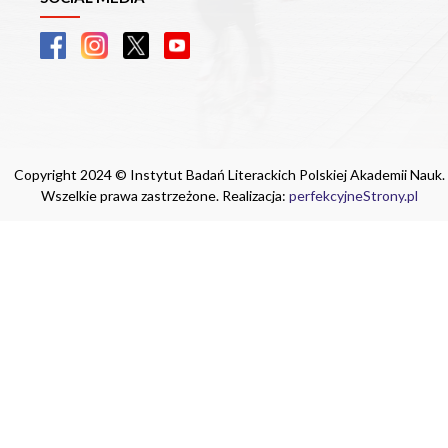
Copyright 2024 © Instytut Badań Literackich Polskiej Akademii Nauk.
Wszelkie prawa zastrzeżone. Realizacja:
perfekcyjneStrony.pl
Ta witryna wykorzystuje pliki cookie. Są
one niezbędne do tego, aby jak najlepiej
wykorzystać zasoby strony internetowej,
na której się znajdujesz. Żadna ze
znajdujących się w nich informacji, nie
będzie służyć do zidentyfikowania
Ciebie.