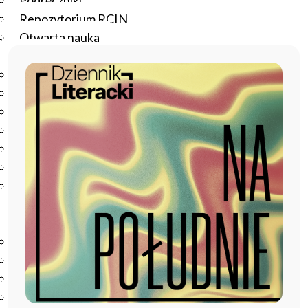
Podręczniki
Repozytorium RCIN
Otwarta nauka
Edukacja
Studia podyplomowe
Kursy
Szkolenia
Szkoła Doktorska Anthropos
Erasmus
Olimpiada Literatury i Języka Polskiego
Olimpiada Literatury i Języka Polskiego dla Szkół
Podstawowych
Biblioteka
O bibliotece
Godziny otwarcia
Katalog
Nowości