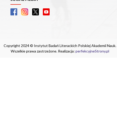
Copyright 2024 © Instytut Badań Literackich Polskiej Akademii Nauk.
Wszelkie prawa zastrzeżone. Realizacja:
perfekcyjneStrony.pl
Ta witryna wykorzystuje pliki cookie. Są
one niezbędne do tego, aby jak najlepiej
wykorzystać zasoby strony internetowej,
na której się znajdujesz. Żadna ze
znajdujących się w nich informacji, nie
będzie służyć do zidentyfikowania
Ciebie.