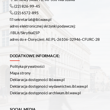
(22) 826-99-45
(22) 6572-895
sekretariat@ibl.waw.pl
adres elektronicznej skrzynki podawczej:
/IBLit/SkrytkaESP
adres do e-Doręczeń: AE:PL-26106-32946-CFURC-28
DODATKOWE INFORMACJE:
Polityka prywatności
Mapa strony
Deklaracja dostępności ibl.waw.pl
Deklaracja dostępności wydawnictwo.ibl.waw.pl
Deklaracja dostępności archiwum.ibl.waw.pl
SOCIAL MEDIA