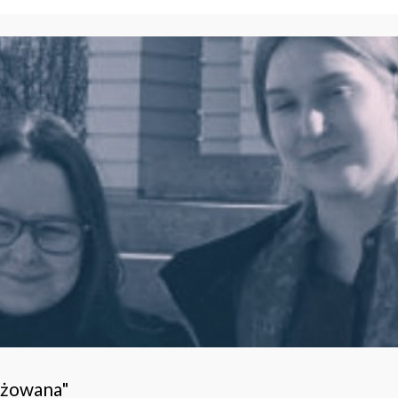
ażowana"