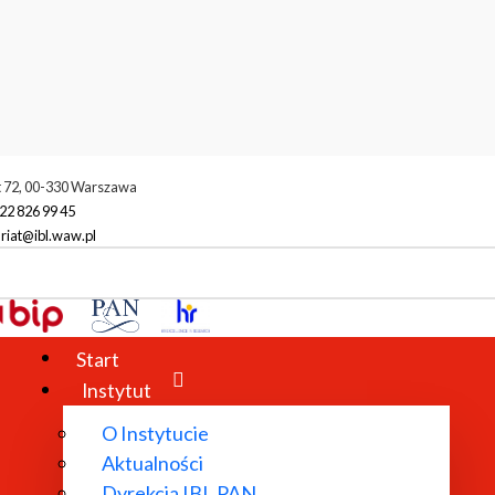
t 72, 00-330 Warszawa
22 826 99 45
riat@ibl.waw.pl
Start
Instytut
O Instytucie
Aktualności
Dyrekcja IBL PAN