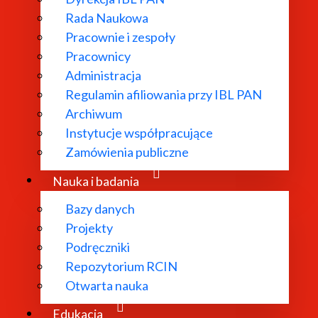
Rada Naukowa
Pracownie i zespoły
Pracownicy
ł powołany w
Administracja
Regulamin afiliowania przy IBL PAN
dań
Archiwum
 literatury
Instytucje współpracujące
bliograficzne i
Zamówienia publiczne
 edytorskie.
Nauka i badania
Bazy danych
Projekty
Podręczniki
Repozytorium RCIN
Otwarta nauka
Edukacja