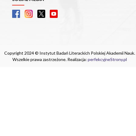
Copyright 2024 © Instytut Badań Literackich Polskiej Akademii Nauk.
Wszelkie prawa zastrzeżone. Realizacja:
perfekcyjneStrony.pl
Ta witryna wykorzystuje pliki cookie. Są
one niezbędne do tego, aby jak najlepiej
wykorzystać zasoby strony internetowej,
na której się znajdujesz. Żadna ze
znajdujących się w nich informacji, nie
będzie służyć do zidentyfikowania
Ciebie.