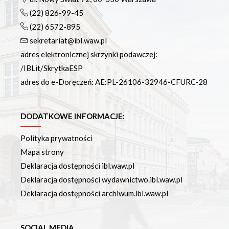
(22) 826-99-45
(22) 6572-895
sekretariat@ibl.waw.pl
adres elektronicznej skrzynki podawczej:
/IBLit/SkrytkaESP
adres do e-Doręczeń: AE:PL-26106-32946-CFURC-28
DODATKOWE INFORMACJE:
Polityka prywatności
Mapa strony
Deklaracja dostępności ibl.waw.pl
Deklaracja dostępności wydawnictwo.ibl.waw.pl
Deklaracja dostępności archiwum.ibl.waw.pl
SOCIAL MEDIA