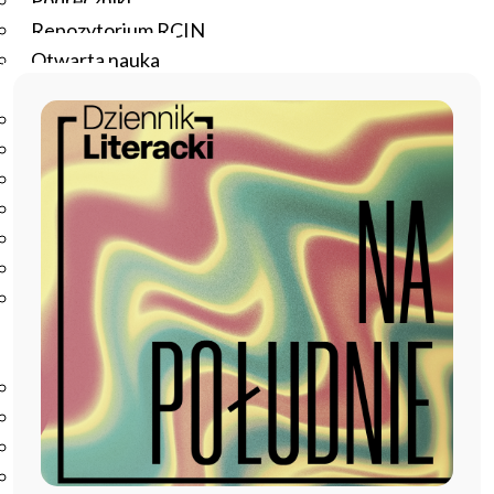
Podręczniki
Repozytorium RCIN
Otwarta nauka
Edukacja
Studia podyplomowe
Kursy
Szkolenia
Szkoła Doktorska Anthropos
Erasmus
Olimpiada Literatury i Języka Polskiego
Olimpiada Literatury i Języka Polskiego dla Szkół
Podstawowych
Biblioteka
O bibliotece
Godziny otwarcia
Katalog
Nowości