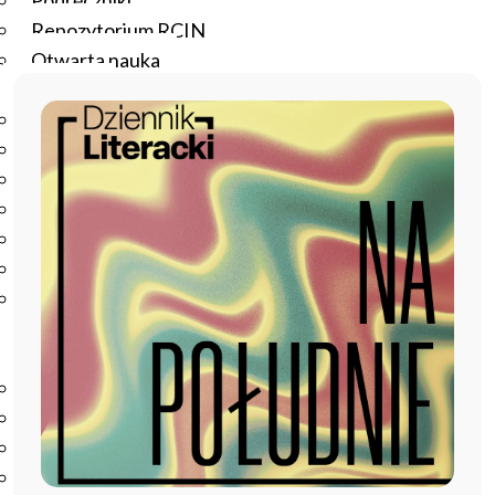
Podręczniki
Repozytorium RCIN
Otwarta nauka
Edukacja
Studia podyplomowe
Kursy
Szkolenia
Szkoła Doktorska Anthropos
Erasmus
Olimpiada Literatury i Języka Polskiego
Olimpiada Literatury i Języka Polskiego dla Szkół
Podstawowych
Biblioteka
O bibliotece
Godziny otwarcia
Katalog
Nowości