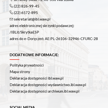
(22) 826-99-45
(22) 6572-895
sekretariat@ibl.waw.pl
adres elektronicznej skrzynki podawczej:
/IBLit/SkrytkaESP
adres do e-Doręczeń: AE:PL-26106-32946-CFURC-28
DODATKOWE INFORMACJE:
Polityka prywatności
Mapa strony
Deklaracja dostępności ibl.waw.pl
Deklaracja dostępności wydawnictwo.ibl.waw.pl
Deklaracja dostępności archiwum.ibl.waw.pl
SOCIAL MEDIA