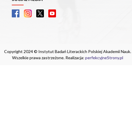
Copyright 2024 © Instytut Badań Literackich Polskiej Akademii Nauk.
Wszelkie prawa zastrzeżone. Realizacja:
perfekcyjneStrony.pl
Ta witryna wykorzystuje pliki cookie. Są
one niezbędne do tego, aby jak najlepiej
wykorzystać zasoby strony internetowej,
na której się znajdujesz. Żadna ze
znajdujących się w nich informacji, nie
będzie służyć do zidentyfikowania
Ciebie.