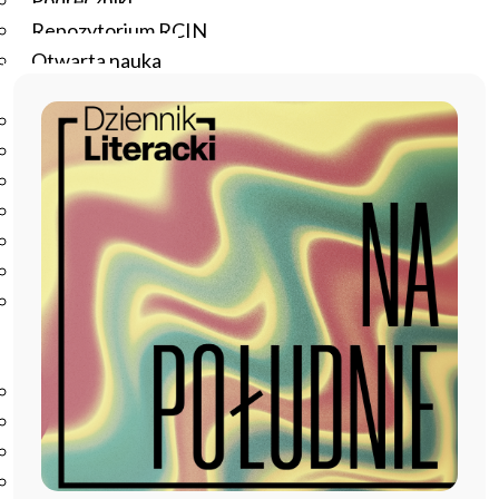
Podręczniki
Repozytorium RCIN
Otwarta nauka
Edukacja
Studia podyplomowe
Kursy
Szkolenia
Szkoła Doktorska Anthropos
Erasmus
Olimpiada Literatury i Języka Polskiego
Olimpiada Literatury i Języka Polskiego dla Szkół
Podstawowych
Biblioteka
O bibliotece
Godziny otwarcia
Katalog
Nowości