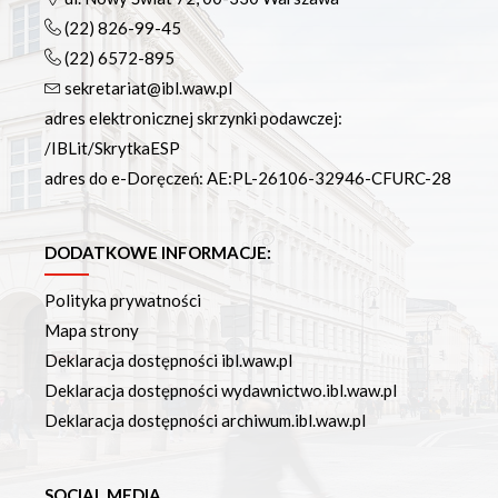
(22) 826-99-45
(22) 6572-895
sekretariat@ibl.waw.pl
adres elektronicznej skrzynki podawczej:
/IBLit/SkrytkaESP
adres do e-Doręczeń: AE:PL-26106-32946-CFURC-28
DODATKOWE INFORMACJE:
Polityka prywatności
Mapa strony
Deklaracja dostępności ibl.waw.pl
Deklaracja dostępności wydawnictwo.ibl.waw.pl
Deklaracja dostępności archiwum.ibl.waw.pl
SOCIAL MEDIA