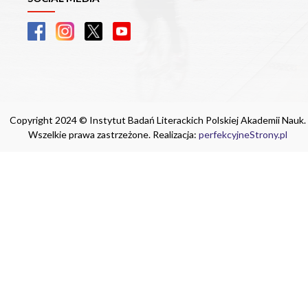
Copyright 2024 © Instytut Badań Literackich Polskiej Akademii Nauk.
Wszelkie prawa zastrzeżone. Realizacja:
perfekcyjneStrony.pl
Ta witryna wykorzystuje pliki cookie. Są
one niezbędne do tego, aby jak najlepiej
wykorzystać zasoby strony internetowej,
na której się znajdujesz. Żadna ze
znajdujących się w nich informacji, nie
będzie służyć do zidentyfikowania
Ciebie.