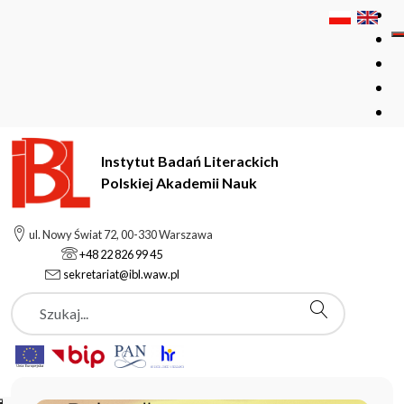
Instytut Badań Literackich
Polskiej Akademii Nauk
Instytut Badań Literackich Polskiej Akademii Nauk
ul. Nowy Świat 72, 00-330 Warszawa
+48 22 826 99 45
sekretariat@ibl.waw.pl
Aktualności
Szukaj