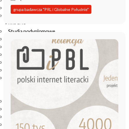
Podręczniki
Repozytorium RCIN
grupa badawcza "PRL i Globalne Południe"
Otwarta nauka
Edukacja
Studia podyplomowe
Kursy
Szkolenia
Szkoła Doktorska Anthropos
Erasmus
Olimpiada Literatury i Języka Polskiego
Olimpiada Literatury i Języka Polskiego dla Szkół
Podstawowych
Biblioteka
O bibliotece
Godziny otwarcia
Katalog
Nowości