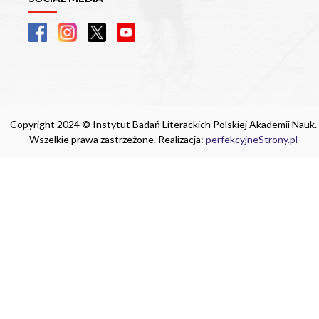
Copyright 2024 © Instytut Badań Literackich Polskiej Akademii Nauk.
Wszelkie prawa zastrzeżone. Realizacja:
perfekcyjneStrony.pl
Ta witryna wykorzystuje pliki cookie. Są
one niezbędne do tego, aby jak najlepiej
wykorzystać zasoby strony internetowej,
na której się znajdujesz. Żadna ze
znajdujących się w nich informacji, nie
będzie służyć do zidentyfikowania
Ciebie.