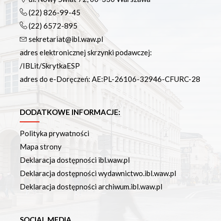
(22) 826-99-45
(22) 6572-895
sekretariat@ibl.waw.pl
adres elektronicznej skrzynki podawczej:
/IBLit/SkrytkaESP
adres do e-Doręczeń: AE:PL-26106-32946-CFURC-28
DODATKOWE INFORMACJE:
Polityka prywatności
Mapa strony
Deklaracja dostępności ibl.waw.pl
Deklaracja dostępności wydawnictwo.ibl.waw.pl
Deklaracja dostępności archiwum.ibl.waw.pl
SOCIAL MEDIA