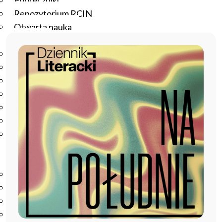
Podręczniki
Repozytorium RCIN
Otwarta nauka
Edukacja
Studia podyplomowe
Kursy
Szkolenia
Szkoła Doktorska Anthropos
Erasmus
Olimpiada Literatury i Języka Polskiego
Olimpiada Literatury i Języka Polskiego dla Szkół
Podstawowych
Biblioteka
O bibliotece
Godziny otwarcia
Katalog
Nowości