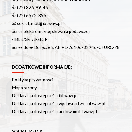
(22) 826-99-45
(22) 6572-895
sekretariat@ibl.waw.pl
adres elektronicznej skrzynki podawczej:
/IBLit/SkrytkaESP
adres do e-Doręczeń: AE:PL-26106-32946-CFURC-28
DODATKOWE INFORMACJE:
Polityka prywatności
Mapa strony
Deklaracja dostępności ibl.waw.pl
Deklaracja dostępności wydawnictwo.ibl.waw.pl
Deklaracja dostępności archiwum.ibl.waw.pl
SOCIAL MEDIA