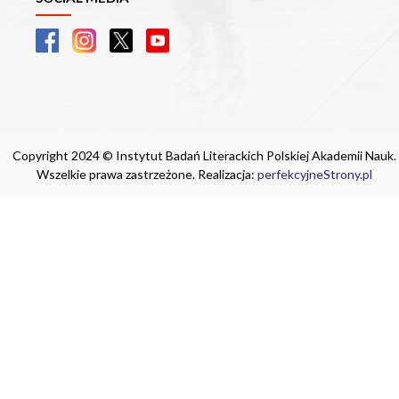
Copyright 2024 © Instytut Badań Literackich Polskiej Akademii Nauk.
Wszelkie prawa zastrzeżone. Realizacja:
perfekcyjneStrony.pl
Ta witryna wykorzystuje pliki cookie. Są
one niezbędne do tego, aby jak najlepiej
wykorzystać zasoby strony internetowej,
na której się znajdujesz. Żadna ze
znajdujących się w nich informacji, nie
będzie służyć do zidentyfikowania
Ciebie.