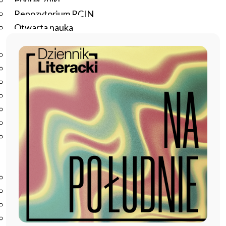
Podręczniki
Repozytorium RCIN
Otwarta nauka
Edukacja
Studia podyplomowe
Kursy
Szkolenia
Szkoła Doktorska Anthropos
Erasmus
Olimpiada Literatury i Języka Polskiego
Olimpiada Literatury i Języka Polskiego dla Szkół
Podstawowych
Biblioteka
O bibliotece
Godziny otwarcia
Katalog
Nowości