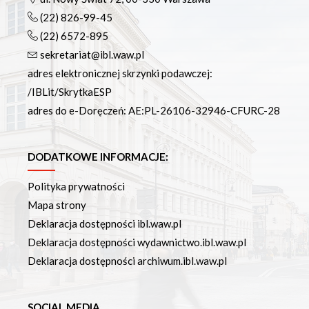
(22) 826-99-45
(22) 6572-895
sekretariat@ibl.waw.pl
adres elektronicznej skrzynki podawczej:
/IBLit/SkrytkaESP
adres do e-Doręczeń: AE:PL-26106-32946-CFURC-28
DODATKOWE INFORMACJE:
Polityka prywatności
Mapa strony
Deklaracja dostępności ibl.waw.pl
Deklaracja dostępności wydawnictwo.ibl.waw.pl
Deklaracja dostępności archiwum.ibl.waw.pl
SOCIAL MEDIA