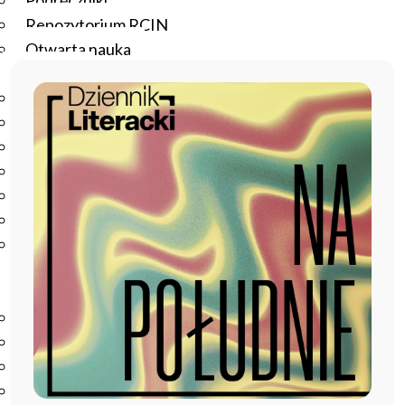
Podręczniki
Repozytorium RCIN
Otwarta nauka
Edukacja
Studia podyplomowe
Kursy
Szkolenia
Szkoła Doktorska Anthropos
Erasmus
Olimpiada Literatury i Języka Polskiego
Olimpiada Literatury i Języka Polskiego dla Szkół
Podstawowych
Biblioteka
O bibliotece
Godziny otwarcia
Katalog
Nowości