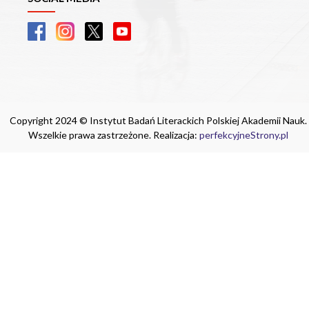
Copyright 2024 © Instytut Badań Literackich Polskiej Akademii Nauk.
Wszelkie prawa zastrzeżone. Realizacja:
perfekcyjneStrony.pl
Ta witryna wykorzystuje pliki cookie. Są
one niezbędne do tego, aby jak najlepiej
wykorzystać zasoby strony internetowej,
na której się znajdujesz. Żadna ze
znajdujących się w nich informacji, nie
będzie służyć do zidentyfikowania
Ciebie.