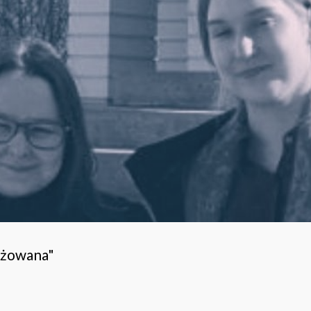
ażowana"