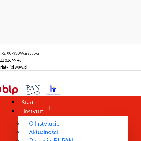
t 72, 00-330 Warszawa
22 826 99 45
riat@ibl.waw.pl
Start
Instytut
O Instytucie
Aktualności
Dyrekcja IBL PAN