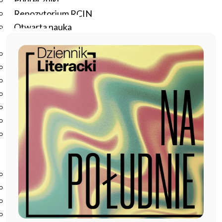
Podręczniki
Repozytorium RCIN
Otwarta nauka
Edukacja
Studia podyplomowe
Kursy
Szkolenia
Szkoła Doktorska Anthropos
Erasmus
Olimpiada Literatury i Języka Polskiego
Olimpiada Literatury i Języka Polskiego dla Szkół
Podstawowych
Biblioteka
O bibliotece
Godziny otwarcia
Katalog
Nowości