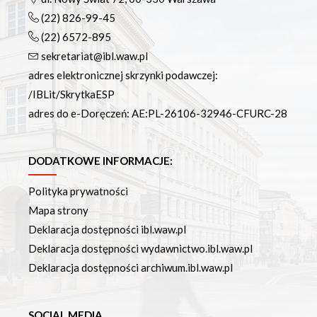
(22) 826-99-45
(22) 6572-895
sekretariat@ibl.waw.pl
adres elektronicznej skrzynki podawczej:
/IBLit/SkrytkaESP
adres do e-Doręczeń: AE:PL-26106-32946-CFURC-28
DODATKOWE INFORMACJE:
Polityka prywatności
Mapa strony
Deklaracja dostępności ibl.waw.pl
Deklaracja dostępności wydawnictwo.ibl.waw.pl
Deklaracja dostępności archiwum.ibl.waw.pl
SOCIAL MEDIA