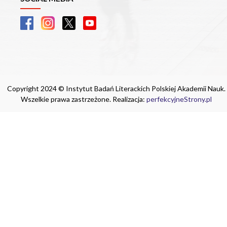
Copyright 2024 © Instytut Badań Literackich Polskiej Akademii Nauk.
Wszelkie prawa zastrzeżone. Realizacja:
perfekcyjneStrony.pl
Ta witryna wykorzystuje pliki cookie. Są
one niezbędne do tego, aby jak najlepiej
wykorzystać zasoby strony internetowej,
na której się znajdujesz. Żadna ze
znajdujących się w nich informacji, nie
będzie służyć do zidentyfikowania
Ciebie.