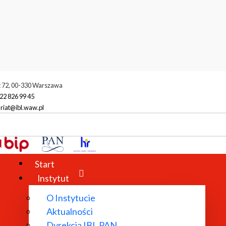
t 72, 00-330 Warszawa
22 826 99 45
riat@ibl.waw.pl
Start
Instytut
O Instytucie
Aktualności
Dyrekcja IBL PAN