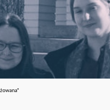
ażowana"