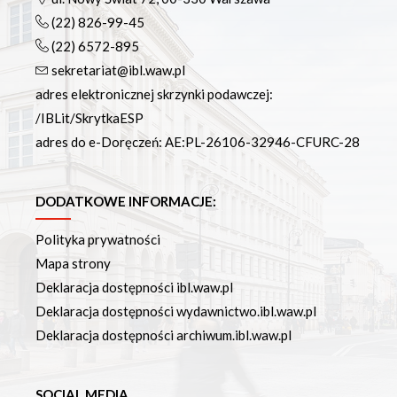
(22) 826-99-45
(22) 6572-895
sekretariat@ibl.waw.pl
adres elektronicznej skrzynki podawczej:
/IBLit/SkrytkaESP
adres do e-Doręczeń: AE:PL-26106-32946-CFURC-28
DODATKOWE INFORMACJE:
Polityka prywatności
Mapa strony
Deklaracja dostępności ibl.waw.pl
Deklaracja dostępności wydawnictwo.ibl.waw.pl
Deklaracja dostępności archiwum.ibl.waw.pl
SOCIAL MEDIA