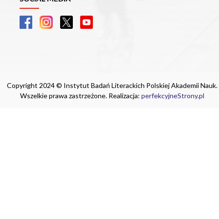
Copyright 2024 © Instytut Badań Literackich Polskiej Akademii Nauk.
Wszelkie prawa zastrzeżone. Realizacja:
perfekcyjneStrony.pl
Ta witryna wykorzystuje pliki cookie. Są
one niezbędne do tego, aby jak najlepiej
wykorzystać zasoby strony internetowej,
na której się znajdujesz. Żadna ze
znajdujących się w nich informacji, nie
będzie służyć do zidentyfikowania
Ciebie.