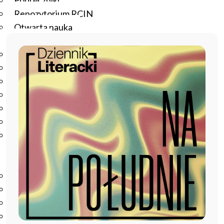
Podręczniki
Repozytorium RCIN
Otwarta nauka
Edukacja
Studia podyplomowe
Kursy
Szkolenia
Szkoła Doktorska Anthropos
Erasmus
Olimpiada Literatury i Języka Polskiego
Olimpiada Literatury i Języka Polskiego dla Szkół
Podstawowych
Biblioteka
O bibliotece
Godziny otwarcia
Katalog
Nowości