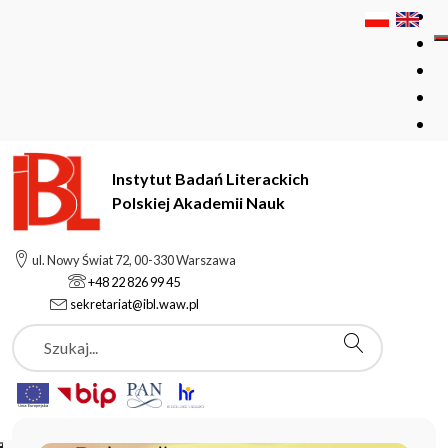
Instytut Badań Literackich
Polskiej Akademii Nauk
Instytut Badań Literackich Polskiej Akademii Nauk
ul. Nowy Świat 72, 00-330 Warszawa
+48 22 826 99 45
sekretariat@ibl.waw.pl
Aktualności
Szukaj