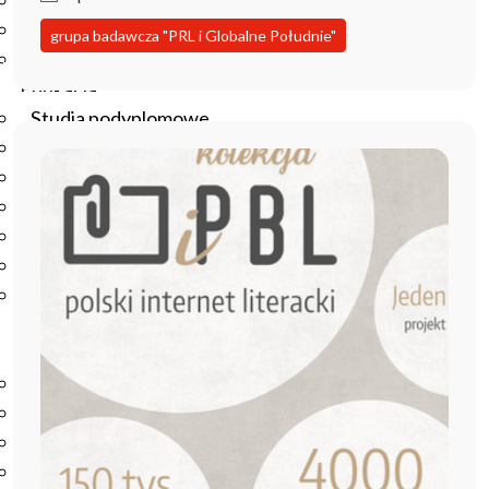
Podręczniki
Repozytorium RCIN
grupa badawcza "PRL i Globalne Południe"
Otwarta nauka
Edukacja
Studia podyplomowe
Kursy
Szkolenia
Szkoła Doktorska Anthropos
Erasmus
Olimpiada Literatury i Języka Polskiego
Olimpiada Literatury i Języka Polskiego dla Szkół
Podstawowych
Biblioteka
O bibliotece
Godziny otwarcia
Katalog
Nowości