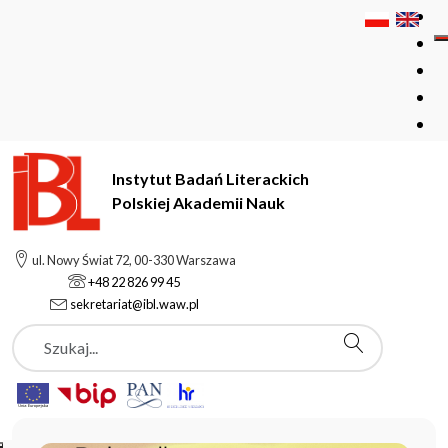
Instytut Badań Literackich
Polskiej Akademii Nauk
Instytut Badań Literackich Polskiej Akademii Nauk
ul. Nowy Świat 72, 00-330 Warszawa
+48 22 826 99 45
sekretariat@ibl.waw.pl
Aktualności
Szukaj