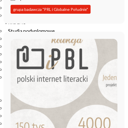
Podręczniki
Repozytorium RCIN
grupa badawcza "PRL i Globalne Południe"
Otwarta nauka
Edukacja
Studia podyplomowe
Kursy
Szkolenia
Szkoła Doktorska Anthropos
Erasmus
Olimpiada Literatury i Języka Polskiego
Olimpiada Literatury i Języka Polskiego dla Szkół
Podstawowych
Biblioteka
O bibliotece
Godziny otwarcia
Katalog
Nowości