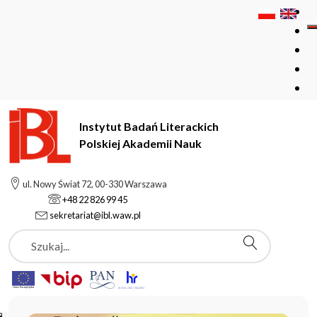
Instytut Badań Literackich
Polskiej Akademii Nauk
Instytut Badań Literackich Polskiej Akademii Nauk
ul. Nowy Świat 72, 00-330 Warszawa
+48 22 826 99 45
sekretariat@ibl.waw.pl
Aktualności
Szukaj