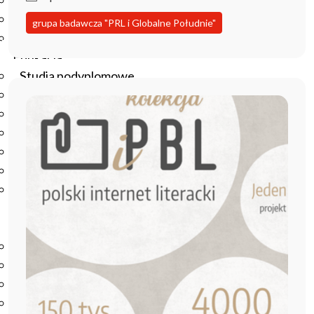
Podręczniki
Repozytorium RCIN
grupa badawcza "PRL i Globalne Południe"
Otwarta nauka
Edukacja
Studia podyplomowe
Kursy
Szkolenia
Szkoła Doktorska Anthropos
Erasmus
Olimpiada Literatury i Języka Polskiego
Olimpiada Literatury i Języka Polskiego dla Szkół
Podstawowych
Biblioteka
O bibliotece
Godziny otwarcia
Katalog
Nowości