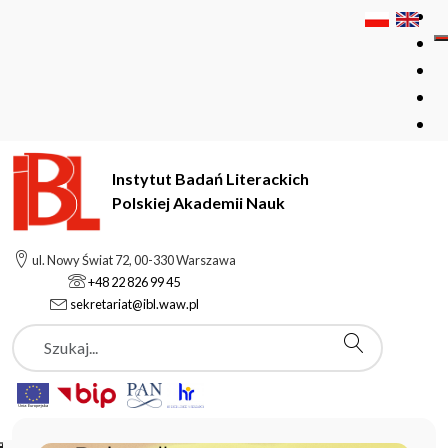
Instytut Badań Literackich
Polskiej Akademii Nauk
Instytut Badań Literackich Polskiej Akademii Nauk
ul. Nowy Świat 72, 00-330 Warszawa
+48 22 826 99 45
sekretariat@ibl.waw.pl
Aktualności
Szukaj