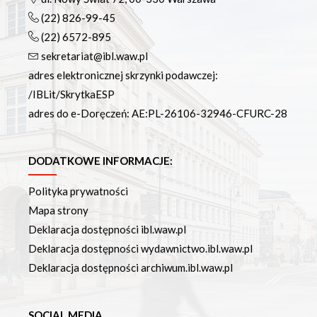
(22) 826-99-45
(22) 6572-895
sekretariat@ibl.waw.pl
adres elektronicznej skrzynki podawczej:
/IBLit/SkrytkaESP
adres do e-Doręczeń: AE:PL-26106-32946-CFURC-28
DODATKOWE INFORMACJE:
Polityka prywatności
Mapa strony
Deklaracja dostępności ibl.waw.pl
Deklaracja dostępności wydawnictwo.ibl.waw.pl
Deklaracja dostępności archiwum.ibl.waw.pl
SOCIAL MEDIA