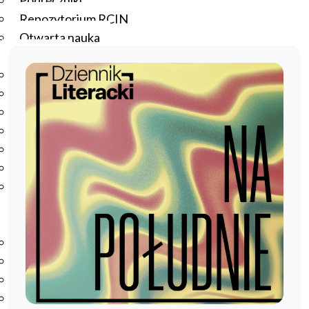
Podręczniki
Repozytorium RCIN
Otwarta nauka
Edukacja
Studia podyplomowe
Kursy
Szkolenia
Szkoła Doktorska Anthropos
Erasmus
Olimpiada Literatury i Języka Polskiego
Olimpiada Literatury i Języka Polskiego dla Szkół
Podstawowych
Biblioteka
O bibliotece
Godziny otwarcia
Katalog
Nowości