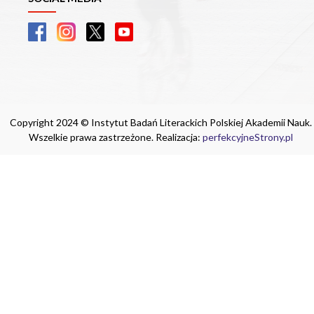
Copyright 2024 © Instytut Badań Literackich Polskiej Akademii Nauk.
Wszelkie prawa zastrzeżone. Realizacja:
perfekcyjneStrony.pl
Ta witryna wykorzystuje pliki cookie. Są
one niezbędne do tego, aby jak najlepiej
wykorzystać zasoby strony internetowej,
na której się znajdujesz. Żadna ze
znajdujących się w nich informacji, nie
będzie służyć do zidentyfikowania
Ciebie.