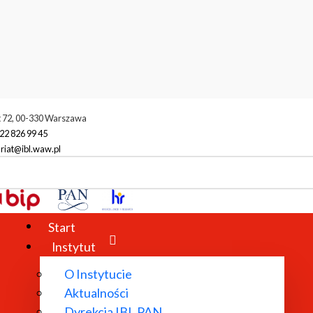
t 72, 00-330 Warszawa
22 826 99 45
riat@ibl.waw.pl
Start
Instytut
O Instytucie
Aktualności
Dyrekcja IBL PAN