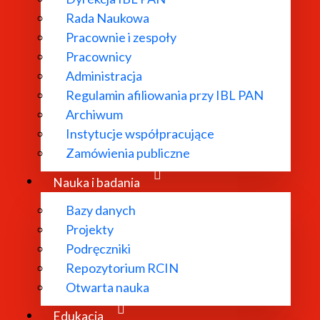
Rada Naukowa
Pracownie i zespoły
Pracownicy
ł powołany w
Administracja
Regulamin afiliowania przy IBL PAN
dań
Archiwum
 literatury
Instytucje współpracujące
bliograficzne i
Zamówienia publiczne
 edytorskie.
Nauka i badania
Bazy danych
Projekty
Podręczniki
Repozytorium RCIN
Otwarta nauka
Edukacja