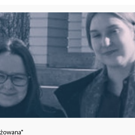
ażowana"