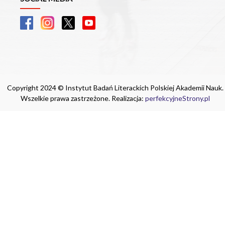
Copyright 2024 © Instytut Badań Literackich Polskiej Akademii Nauk.
Wszelkie prawa zastrzeżone. Realizacja:
perfekcyjneStrony.pl
Ta witryna wykorzystuje pliki cookie. Są
one niezbędne do tego, aby jak najlepiej
wykorzystać zasoby strony internetowej,
na której się znajdujesz. Żadna ze
znajdujących się w nich informacji, nie
będzie służyć do zidentyfikowania
Ciebie.