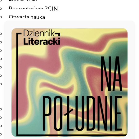
Podręczniki
Repozytorium RCIN
Otwarta nauka
Edukacja
Studia podyplomowe
Kursy
Szkolenia
Szkoła Doktorska Anthropos
Erasmus
Olimpiada Literatury i Języka Polskiego
Olimpiada Literatury i Języka Polskiego dla Szkół
Podstawowych
Biblioteka
O bibliotece
Godziny otwarcia
Katalog
Nowości