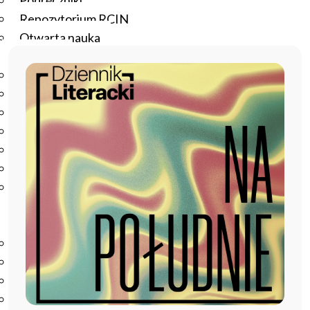
Podręczniki
Repozytorium RCIN
Otwarta nauka
Edukacja
Studia podyplomowe
Kursy
Szkolenia
Szkoła Doktorska Anthropos
Erasmus
Olimpiada Literatury i Języka Polskiego
Olimpiada Literatury i Języka Polskiego dla Szkół
Podstawowych
Biblioteka
O bibliotece
Godziny otwarcia
Katalog
Nowości