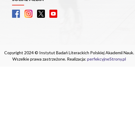
Copyright 2024 © Instytut Badań Literackich Polskiej Akademii Nauk.
Wszelkie prawa zastrzeżone. Realizacja:
perfekcyjneStrony.pl
Ta witryna wykorzystuje pliki cookie. Są
one niezbędne do tego, aby jak najlepiej
wykorzystać zasoby strony internetowej,
na której się znajdujesz. Żadna ze
znajdujących się w nich informacji, nie
będzie służyć do zidentyfikowania
Ciebie.