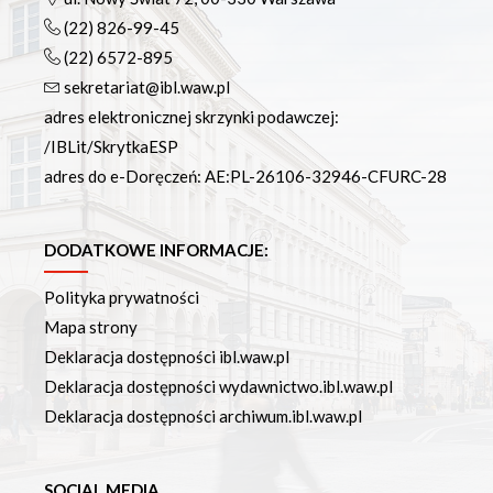
(22) 826-99-45
(22) 6572-895
sekretariat@ibl.waw.pl
adres elektronicznej skrzynki podawczej:
/IBLit/SkrytkaESP
adres do e-Doręczeń: AE:PL-26106-32946-CFURC-28
DODATKOWE INFORMACJE:
Polityka prywatności
Mapa strony
Deklaracja dostępności ibl.waw.pl
Deklaracja dostępności wydawnictwo.ibl.waw.pl
Deklaracja dostępności archiwum.ibl.waw.pl
SOCIAL MEDIA