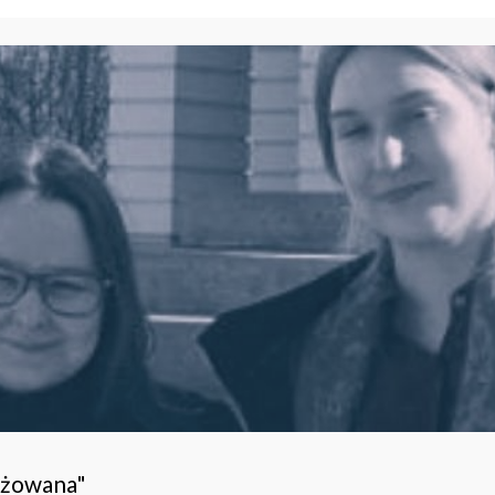
ażowana"