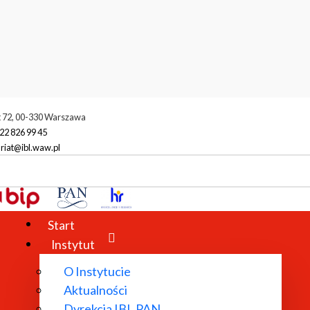
t 72, 00-330 Warszawa
22 826 99 45
riat@ibl.waw.pl
Start
Instytut
O Instytucie
Aktualności
Dyrekcja IBL PAN