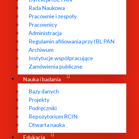
Rada Naukowa
Pracownie i zespoły
Pracownicy
ł powołany w
Administracja
Regulamin afiliowania przy IBL PAN
dań
Archiwum
 literatury
Instytucje współpracujące
bliograficzne i
Zamówienia publiczne
 edytorskie.
Nauka i badania
Bazy danych
Projekty
Podręczniki
Repozytorium RCIN
Otwarta nauka
Edukacja