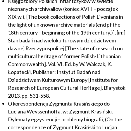
Księgozbiory Polskich Inflantczyków w świetle
nieznanych archiwaliów (koniec XVIII – początek
XIX w.), [The book collections of Polish Livonians in
the light of unknown archive materials (end pf the
18th century – beginning of the 19th century.)], [in:]
Stan badań nad wielokulturowym dziedzictwem
dawnej Rzeczypospolitej [The state of research on
multicultural heritage of former Polish-Lithuanian
Commonwealth]. Vol. VI. Ed. by W. Walczak, K.
Łopatecki, Publisher: Instytut Badań nad
Dziedzictwem Kulturowym Europy [Institute for
Research of European Cultural Heritage], Białystok
2013, pp. 531-558.
O korespondencji Zygmunta Krasińskiego do
Lucjana Weyssenhoffa, w: Zygmunt Krasiński.
Dylematy egzystencji – problemy biografii, (On the
correspondence of Zygmunt Krasiński to Lucjan