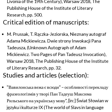
Livonia of the 19th Century), Warsaw 2018, The
Publishing House of the Institute of Literary
Research, pp. 500.
Critical edition of manuscripts:
M. Prussak, T. Rączka-Jeziorska, Nieznany autograf
Adama Mickiewicza. Dwie strony Inwokacji Pana
Tadeusza, (Unknown Autograph of Adam
Mickiewicz. Two Pages of Pan Tadeusz Invocation),
Warsaw 2018, The Publishing House of the Institute
of Literary Research, pp. 32.
Studies and articles (selection):
"Вавилонська вежа є всюди" – особливості перекладу
фразеологізмів у творі Пан Тадеуш Максима
Рильського на українську мову", [in:] Świat Słowian w
języku i kulturze IX (The world of Slavs in language