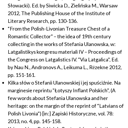
Słowacki). Ed. by Siwicka D., Zielińska M., Warsaw
2012, The Publishing House of the Institute of
Literary Research, pp. 130-136.
“From the Polish-Livonian Treasure Chest of a
Romantic Collector" – the idea of 19th century
collecting in the works of Stefania Ulanowska, w:
Latgalistikys kongresu materiali IV – Proceedings of
the Congress on Latgalistics IV. "Via Latgalica", Ed.
by Nau N., Andronovs A., Leikuma L., Rēzekne 2012,
pp. 151-161.
Kilka słów o Stefanii Ulanowskiej i jej spuściźnie. Na
marginesie reprintu "Łotyszy Inflant Polskich", (A
few words about Stefania Ulanowska and her
heritage: on the margin of the reprint of “Latvians of
Polish Livonia") [in:] Zapiski Historyczne, vol. 78:
2013, no. 4, pp. 145-158.