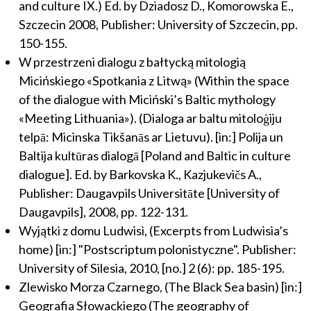
and culture IX.) Ed. by Dziadosz D., Komorowska E.,
Szczecin 2008, Publisher: University of Szczecin, pp.
150-155.
W przestrzeni dialogu z bałtycką mitologią
Micińskiego «Spotkania z Litwą» (Within the space
of the dialogue with Miciński’s Baltic mythology
«Meeting Lithuania»). (Dialoga ar baltu mitoloģiju
telpā: Micinska Tikšanās ar Lietuvu). [in:] Polija un
Baltija kultūras dialogā [Poland and Baltic in culture
dialogue]. Ed. by Barkovska K., Kazjukevičs A.,
Publisher: Daugavpils Universitāte [University of
Daugavpils], 2008, pp. 122-131.
Wyjątki z domu Ludwisi, (Excerpts from Ludwisia’s
home) [in:] "Postscriptum polonistyczne". Publisher:
University of Silesia, 2010, [no.] 2 (6): pp. 185-195.
Zlewisko Morza Czarnego, (The Black Sea basin) [in:]
Geografia Słowackiego (The geography of