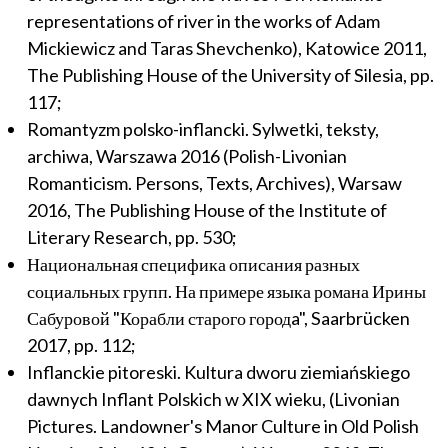
representations of river in the works of Adam
Mickiewicz and Taras Shevchenko), Katowice 2011,
The Publishing House of the University of Silesia, pp.
117;
Romantyzm polsko-inflancki. Sylwetki, teksty,
archiwa, Warszawa 2016 (Polish-Livonian
Romanticism. Persons, Texts, Archives), Warsaw
2016, The Publishing House of the Institute of
Literary Research, pp. 530;
Национальная специфика описания разных
социальных групп. На примере языка романа Ирины
Сабуровой "Корабли старого городa", Saarbrücken
2017, pp. 112;
Inflanckie pitoreski. Kultura dworu ziemiańskiego
dawnych Inflant Polskich w XIX wieku, (Livonian
Pictures. Landowner's Manor Culture in Old Polish