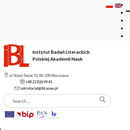
Instytut Badań Literackich
Polskiej Akademii Nauk
Instytut Badań Literackich Polskiej Akademii Nauk
Structure
ul. Nowy Świat 72, 00-330 Warszawa
Staff
Subpages
Teresa Rączka-Jeziorska
+48 22 826 99 45
sekretariat@ibl.waw.pl
Szukaj
Staff