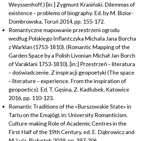
Weyssenhoff.) [in:] Zygmunt Krasiński. Dilemmas of
existence – problems of biography. Ed. by M. Bizior-
Dombrowska, Toruń 2014, pp. 155-172.
Romantyczne mapowanie przestrzeni ogrodu
według Polskiego Inflantczyka Michała Jana Borcha
z Warklan (1753-1810). (Romantic Mapping of the
Garden Space by a Polish Livonian Michał Jan Borch
of Varaklani 1753-1810), [in:] Przestrzeń – literatura
– doświadczenie. Z inspiracji geopoetyki (The space
– literature – experience. From the inspiration of
geopoetics). Ed. T. Gęsina, Z. Kadłubek, Katowice
2016, pp. 110-123.
Romantic Traditions of the «Burszowskie State» in
Tartu on the Emajõgi, in: University Romanticism.
Culture-making Role of Academic Centres in the
First Half of the 19th Century, ed. E. Dąbrowicz and
M. Lula, Białystok 2019, pp. 197-206.